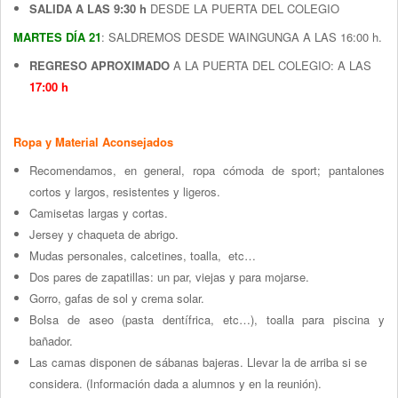
SALIDA A LAS 9:30 h
DESDE LA PUERTA DEL COLEGIO
MARTES DÍA 21
: SALDREMOS DESDE WAINGUNGA A LAS 16:00 h.
REGRESO APROXIMADO
A LA PUERTA DEL COLEGIO: A LAS
17:00 h
Ropa y Material Aconsejados
Recomendamos, en general, ropa cómoda de sport; pantalones
cortos y largos, resistentes y ligeros.
Camisetas largas y cortas.
Jersey y chaqueta de abrigo.
Mudas personales, calcetines, toalla, etc…
Dos pares de zapatillas: un par, viejas y para mojarse.
Gorro, gafas de sol y crema solar.
Bolsa de aseo (pasta dentífrica, etc…), toalla para piscina y
bañador.
Las camas disponen de sábanas bajeras. Llevar la de arriba si se
considera. (Información dada a alumnos y en la reunión).