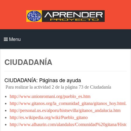
Menu
CIUDADANÍA
CIUDADANÍA: Páginas de ayuda
Para realizar la actividad 2 de la página 73 de Ciudadanía
http://www.unionromani.org/pueblo_es.htm
http://www.gitanos.org/la_comunidad_gitana/gitanos_hoy.html.es
http://personal.us.es/alporu/histsevilla/gitanos_andalucia.htm
http://es.wikipedia.org/wiki/Pueblo_gitano
http://www.alhaurin.com/alandalus/Comunidad%20gitana/Histori